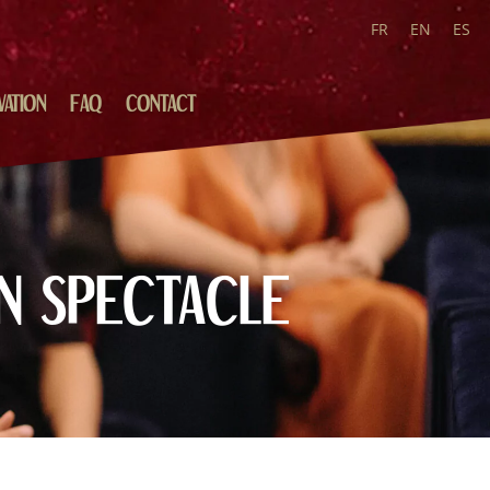
FR
EN
ES
VATION
FAQ
CONTACT
N SPECTACLE