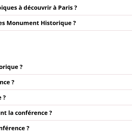
piques à découvrir à Paris ?
sées Monument Historique ?
orique ?
nce ?
 ?
t la conférence ?
onférence ?